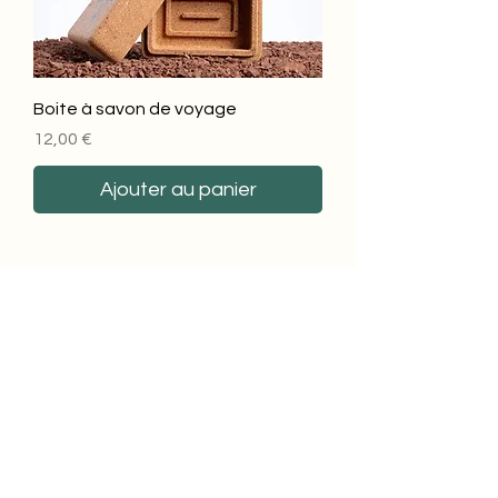
Boite à savon de voyage
Prix
12,00 €
Ajouter au panier
Paiement sécurisé
Envoi rapide et soigné