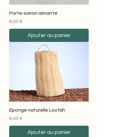
Porte-savon aimanté
Prix
8,00 €
Ajouter au panier
Eponge naturelle Loofah
Prix
6,00 €
Ajouter au panier