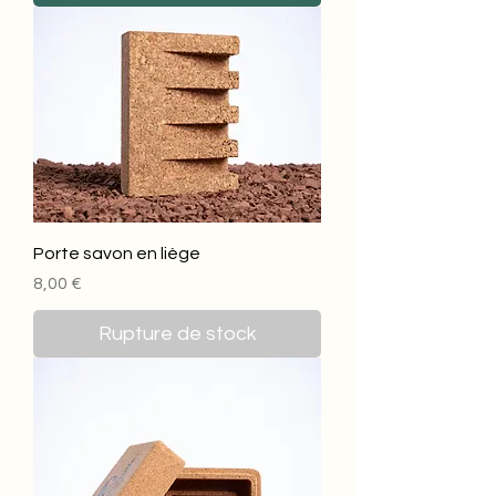
Porte savon en liège
Prix
8,00 €
Rupture de stock