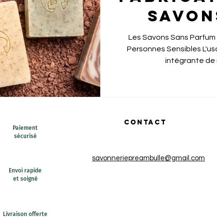
Savon
Parfum
Les Savons Sans Parfum :
Personnes Sensibles L'usage des savons fait partie
Hu
intégrante de 
Essen
CONTACT
Paiement
sécurisé
savonneriepreambulle@gmail.com
Envoi rapide
et soigné
Livraison offerte