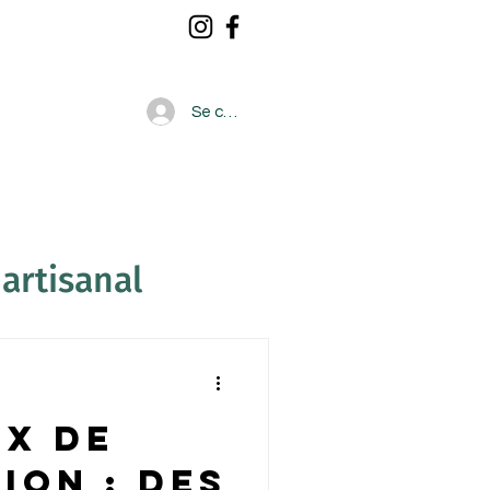
Se connecter
CONTACT
artisanal
ix de
ion : Des