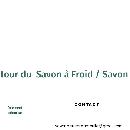
BOUTIQUE
CARTE CADEAU
À PROPOS
BLOG
utour du Savon à Froid / Savon 
CONTACT
Paiement
sécurisé
savonneriepreambulle@gmail.com